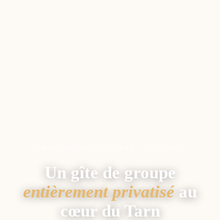
ROUSSAYROLLES · TARN · OCCITANIE
Un gîte de groupe
entièrement privatisé
au
cœur du Tarn