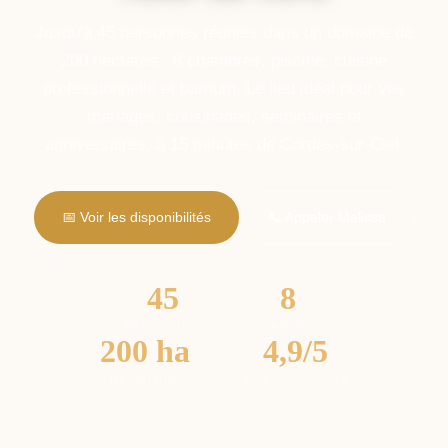
Jusqu'à 45 personnes réunies dans un domaine de
200 hectares : 8 chambres, piscine, cuisine
professionnelle et barnum. Le lieu idéal pour vos
mariages, cousinades, séminaires et
anniversaires, à 15 minutes de Cordes-sur-Ciel.
📅 Voir les disponibilités
📞 Appeler Melissa
45
8
PERSONNES
CHAMBRES
200 ha
4,9/5
DE NATURE
AVIS VOYAGEURS